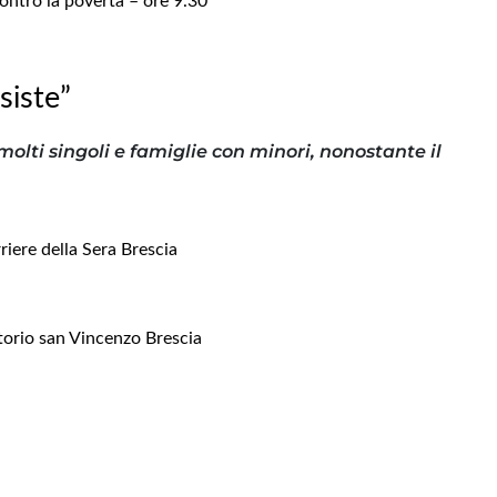
ntro la povertà – ore 9.30
siste”
 molti singoli e famiglie con minori, nonostante il
riere della Sera Brescia
torio san Vincenzo Brescia