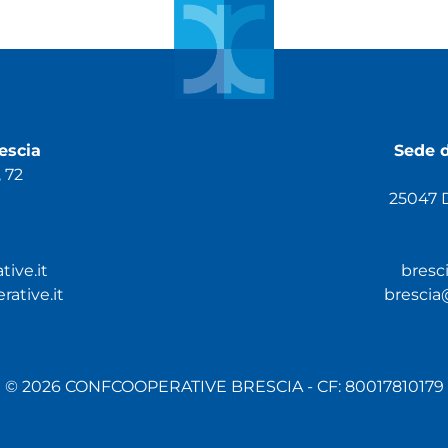
escia
Sede d
 72
25047 D
ive.it
bresc
ative.it
brescia
© 2026 CONFCOOPERATIVE BRESCIA - CF: 80017810179