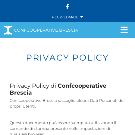
Salta al contenuto
PEC
WEBMAIL
CONFCOOPERATIVE BRESCIA
Navigazione principale
PRIVACY POLICY
Privacy Policy di
Confcooperative
Brescia
Confcooperative Brescia raccoglie alcuni Dati Personali dei
propri Utenti.
Questo documento può essere stampato utilizzando il
comando di stampa presente nelle impostazioni di
qualsiasi browser.