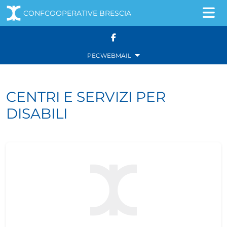
CONFCOOPERATIVE BRESCIA
Navigazione principale
Salta al contenuto
PEC
WEBMAIL
CENTRI E SERVIZI PER
DISABILI