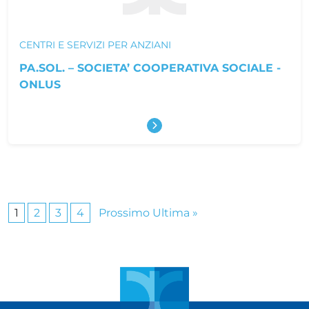
CENTRI E SERVIZI PER ANZIANI
PA.SOL. – SOCIETA’ COOPERATIVA SOCIALE -
ONLUS
Scopri di più
Pagina successiva
1
2
3
4
Prossimo
Ultima »