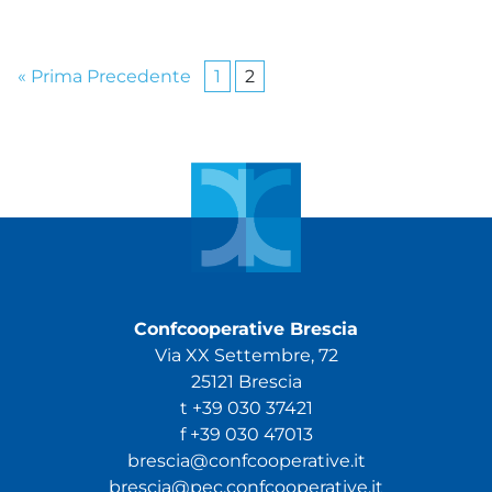
Pagina precedente
« Prima
Precedente
1
2
Confcooperative Brescia
Via XX Settembre, 72
25121 Brescia
t +39 030 37421
f +39 030 47013
brescia@confcooperative.it
brescia@pec.confcooperative.it