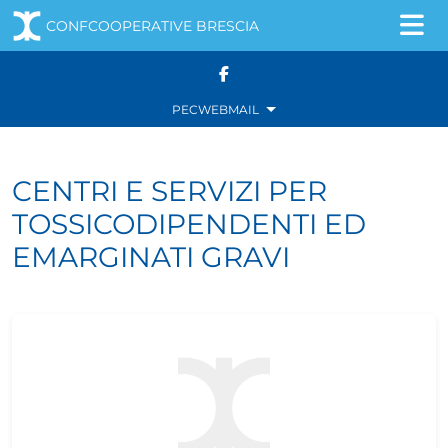
CONFCOOPERATIVE BRESCIA
Navigazione principale
Salta al contenuto
PEC
WEBMAIL
CENTRI E SERVIZI PER
TOSSICODIPENDENTI ED
EMARGINATI GRAVI