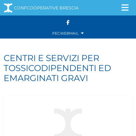
CONFCOOPERATIVE BRESCIA
Navigazione principale
Salta al contenuto
PEC
WEBMAIL
CENTRI E SERVIZI PER
TOSSICODIPENDENTI ED
EMARGINATI GRAVI